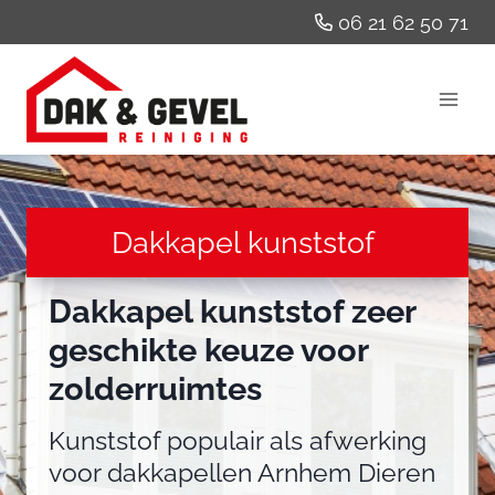
Doorgaan
06 21 62 50 71
naar
inhoud
Dakkapel kunststof
Dakkapel kunststof zeer
geschikte keuze voor
zolderruimtes
Kunststof populair als afwerking
voor dakkapellen Arnhem Dieren