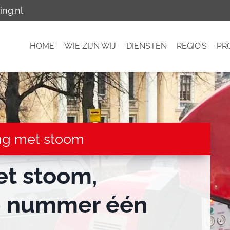
ing.nl
HOME
WIE ZIJN WIJ
DIENSTEN
REGIO’S
PR
ing met stoom
et stoom,
p nummer één