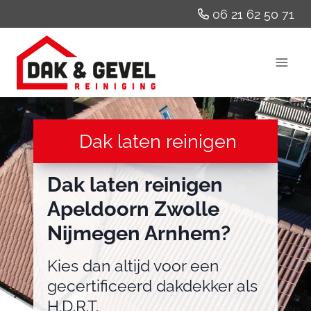
Doorgaan
06 21 62 50 71
naar
inhoud
Dak laten reinigen
Dak laten reinigen
Apeldoorn Zwolle
Nijmegen Arnhem?
Kies dan altijd voor een
gecertificeerd dakdekker als
H.D.R.T.