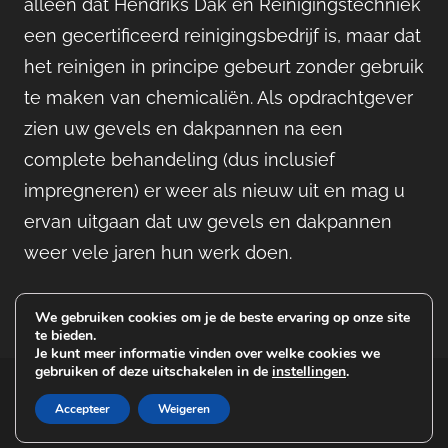
alleen dat Hendriks Dak en Reinigingstechniek
een gecertificeerd reinigingsbedrijf is, maar dat
het reinigen in principe gebeurt zonder gebruik
te maken van chemicaliën. Als opdrachtgever
zien uw gevels en dakpannen na een
complete behandeling (dus inclusief
impregneren) er weer als nieuw uit en mag u
ervan uitgaan dat uw gevels en dakpannen
weer vele jaren hun werk doen.
We gebruiken cookies om je de beste ervaring op onze site
te bieden.
Je kunt meer informatie vinden over welke cookies we
gebruiken of deze uitschakelen in de
instellingen
.
© 2026 Hendriks Dak & Reinigingstechniek | gerealiseerd
door
Websitekoers
| SEO teksten:
2Vanhorssen.com
|
Accepteer
Weigeren
Disclaimer
|
Privacy voorwaarden
|
Sitemap