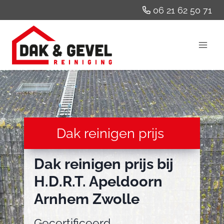
Doorgaan
06 21 62 50 71
naar
inhoud
Dak reinigen prijs
Dak reinigen prijs bij
H.D.R.T. Apeldoorn
Arnhem Zwolle
Gecertificeerd