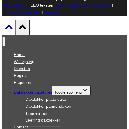
Websitekoers
| SEO teksten:
2Vanhorssen.com
|
Disclaimer
|
Privacy voorwaarden
|
Sitemap
Home
Wie zijn wij
Diensten
Regio’s
Projecten
Dakdekker vacatures
Toggle submenu
Dakdekker platte daken
Dakdekker pannendaken
Timmerman
Leerling dakdekker
Contact