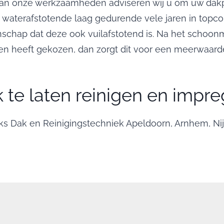
n onze werkzaamheden adviseren wij u om uw dakp
e waterafstotende laag gedurende vele jaren in topcon
genschap dat deze ook vuilafstotend is. Na het scho
gen heeft gekozen, dan zorgt dit voor een meerwaarde
te laten reinigen en impr
iks Dak en Reinigingstechniek Apeldoorn, Arnhem, N