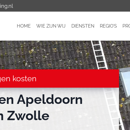
ing.nl
HOME
WIE ZIJN WIJ
DIENSTEN
REGIO’S
PR
gen kosten
ten Apeldoorn
 Zwolle