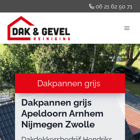
Doorgaan
06 21 62 50 71
naar
inhoud
Dakpannen grijs
Dakpannen grijs
Apeldoorn Arnhem
Nijmegen Zwolle
Dakdekkersbedrijf Hendriks