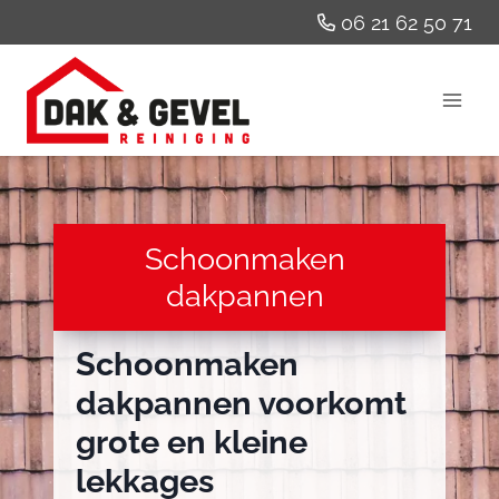
Doorgaan
06 21 62 50 71
naar
inhoud
Schoonmaken
dakpannen
Schoonmaken
dakpannen voorkomt
grote en kleine
lekkages