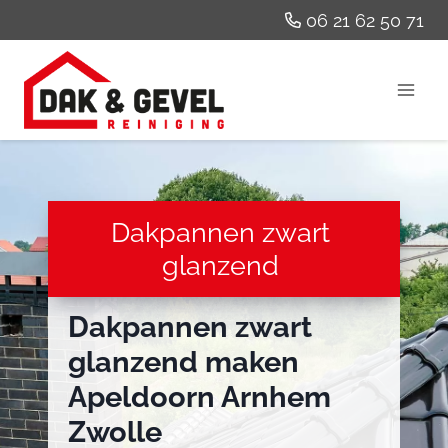
Doorgaan
06 21 62 50 71
naar
inhoud
Dakpannen zwart
glanzend
Dakpannen zwart
glanzend maken
Apeldoorn Arnhem
Zwolle