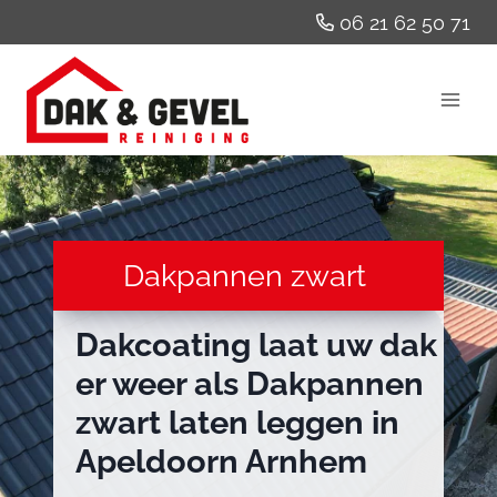
Doorgaan
06 21 62 50 71
naar
inhoud
Dakpannen zwart
Dakcoating laat uw dak
er weer als
Dakpannen
zwart
laten leggen in
Apeldoorn Arnhem