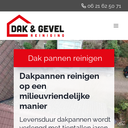
Doorgaan
06 21 62 50 71
naar
inhoud
Dak pannen reinigen
Dakpannen reinigen
op een
milieuvriendelijke
manier
Levensduur dakpannen wordt
verlengd met tientallen jaren