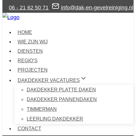
Doorgaan
06 - 21 62 50 71
info@dak-en-gevelreiniging.nl
naar
inhoud
HOME
WIE ZIJN WIJ
DIENSTEN
REGIO’S
PROJECTEN
DAKDEKKER VACATURES
DAKDEKKER PLATTE DAKEN
DAKDEKKER PANNENDAKEN
TIMMERMAN
LEERLING DAKDEKKER
CONTACT