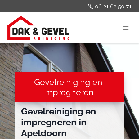
Doorgaan
06 21 62 50 71
naar
inhoud
Gevelreiniging en
impregneren
Gevelreiniging en
impregneren in
Apeldoorn