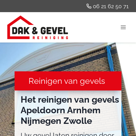
Doorgaan
06 21 62 50 71
naar
inhoud
Reinigen van gevels
Het
reinigen van gevels
Apeldoorn Arnhem
Nijmegen Zwolle
Uw gevel laten reinigen door