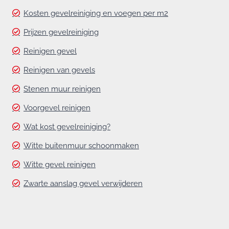
Kosten gevelreiniging en voegen per m2
Prijzen gevelreiniging
Reinigen gevel
Reinigen van gevels
Stenen muur reinigen
Voorgevel reinigen
Wat kost gevelreiniging?
Witte buitenmuur schoonmaken
Witte gevel reinigen
Zwarte aanslag gevel verwijderen